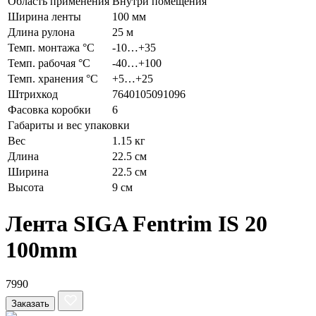
Область применения
Внутри помещения
Ширина ленты
100 мм
Длина рулона
25 м
Темп. монтажа °C
-10…+35
Темп. рабочая °C
-40…+100
Темп. хранения °C
+5…+25
Штрихкод
7640105091096
Фасовка коробки
6
Габариты и вес упаковки
Вес
1.15 кг
Длина
22.5 см
Ширина
22.5 см
Высота
9 см
Лента SIGA Fentrim IS 20
100mm
7990
Заказать