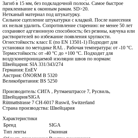
Загиб в 15 мм, без подкладочной полосы. Самое быстрое
приклеивание к оконным рамам. SD>20.
Нетканый материал под штукатурку.
Сильное сцепление штукатурки с кладкой. После нанесения
их нельзя удалить. Сопротивление старению: не менее 50 лет
сохраняют адгезионную способность; без резины, каучука или
растворителей во избежание появления хрупкости.
Огнестойкость: класс E (по EN 13501-1) Подходит для
установки по методике RAL . Рабочая температура: от -10 °C.
Термостойкость: от -40 °C до +100 °C. Подходит для
воздухонепроницаемой изоляции швов по нормам:
Швейцария: SIA 331/343/274
Германия: EnEV
Австрия: ÖNORM B 5320
Великобритания: BS 5250
Производитель: СИГА , Рутмаештрассе 7, Русвиль,
Швейцария/SIGA
Rütmattstrasse 7 CH-6017 Ruswil, Switzerland
Страна производства: Швейцария
Характеристики
Бренд
SIGA
Тип ленты
Оконная