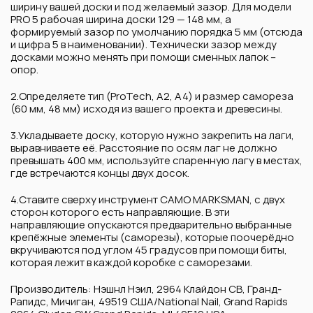
ширину вашей доски и под желаемый зазор. Для модели
PRO 5 рабочая ширина доски 129 — 148 мм, а
формируемый зазор по умолчанию порядка 5 мм (отсюда
и цифра 5 в наименовании). Технически зазор между
досками можно менять при помощи сменных лапок –
опор.
2.Определяете тип (ProTech, A2, A4) и размер самореза
(60 мм, 48 мм) исходя из вашего проекта и древесины.
3.Укладываете доску, которую нужно закрепить на лаги,
выравниваете её. Расстояние по осям лаг не должно
превышать 400 мм, используйте спаренную лагу в местах,
где встречаются концы двух досок.
4.Ставите сверху инструмент CAMO MARKSMAN, с двух
сторон которого есть направляющие. В эти
направляющие опускаются предварительно выбранные
крепёжные элементы (саморезы), которые поочерёдно
вкручиваются под углом 45 градусов при помощи биты,
которая лежит в каждой коробке с саморезами.
Производитель: Нэшнл Нэил, 2964 Клайдон СВ, Гранд-
Рапидс, Мичиган, 49519 США/National Nail, Grand Rapids