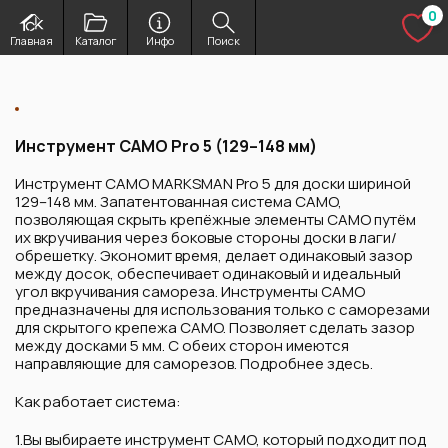
Перейти
0
к
Изб
Главная
Каталог
Инфо
Поиск
содержимому
Инструмент CAMO Pro 5 (129–148 мм)
Инструмент CAMO MARKSMAN Pro 5 для доски шириной
129–148 мм. Запатентованная система CAMO,
позволяющая скрыть крепёжные элементы CAMO путём
их вкручивания через боковые стороны доски в лаги/
обрешетку. Экономит время, делает одинаковый зазор
между досок, обеспечивает одинаковый и идеальный
угол вкручивания самореза. Инструменты CAMO
предназначены для использования только с саморезами
для скрытого крепежа CAMO. Позволяет сделать зазор
между досками 5 мм. С обеих сторон имеются
направляющие для саморезов. Подробнее здесь.
Как работает система:
1.Вы выбираете инструмент CAMO, который подходит под