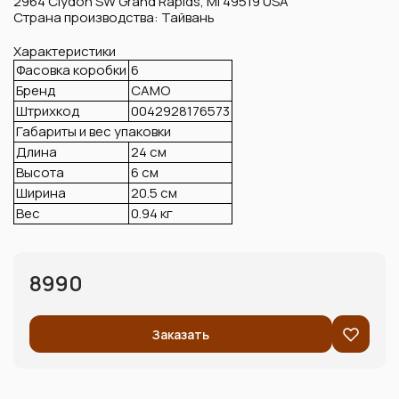
2964 Clydon SW Grand Rapids, MI 49519 USA
Страна производства: Тайвань
Характеристики
Фасовка коробки
6
Бренд
CAMO
Штрихкод
0042928176573
Габариты и вес упаковки
Длина
24 см
Высота
6 см
Ширина
20.5 см
Вес
0.94 кг
8990
Заказать