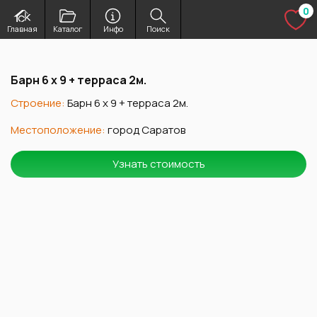
Перейти
0
к
Изб
Главная
Каталог
Инфо
Поиск
содержимому
Барн 6 х 9 + терраса 2м.
Строение:
Барн 6 х 9 + терраса 2м.
Местоположение:
город Саратов
Узнать стоимость