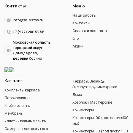
Контакты
Меню
Наши работы
info@sk-ostov.ru
Контакты
Оплата и доставка
+7 (977) 280 52 56
Блог
Московская область,
Акции
городской округ
Домодедово,
деревня Косино
Каталог
Террасы. Веранды.
Эксплуатируемые кровли
Комплекты каркаса
Дома
Пароизоляция
Хозблоки. Мастерские
Клейкие ленты
Коннекторы
Мембраны
Коннекторы 100 (под доску ±100
Уплотнительные ленты
мм)
Саморезы для скрытого
Коннекторы 150 (под доску ±150