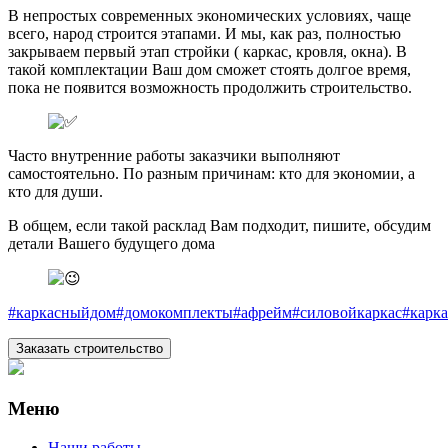
В непростых современных экономических условиях, чаще
всего, народ строится этапами. И мы, как раз, полностью
закрываем первый этап стройки ( каркас, кровля, окна). В
такой комплектации Ваш дом сможет стоять долгое время,
пока не появится возможность продолжить строительство.
Часто внутренние работы заказчики выполняют
самостоятельно. По разным причинам: кто для экономии, а
кто для души.
В общем, если такой расклад Вам подходит, пишите, обсудим
детали Вашего будущего дома
#каркасныйдом
#домокомплекты
#афрейм
#силовойкаркас
#карк
Заказать строительство
Меню
Наши работы