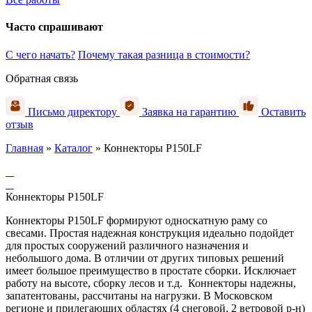
Часто спрашивают
С чего начать?
Почему такая разница в стоимости?
Обратная связь
Письмо директору
Заявка на гарантию
Оставить
отзыв
Главная
»
Каталог
»
Коннекторы P150LF
Коннекторы P150LF
Коннекторы P150LF формируют односкатную раму со
свесами. Простая надежная конструкция идеально подойдет
для простых сооружений различного назначения и
небольшого дома. В отличии от других типовых решений
имеет большое преимущество в простате сборки. Исключает
работу на высоте, сборку лесов и т.д. Коннекторы надежны,
запатентованы, рассчитаны на нагрузки. В Московском
регионе и прилегающих областях (4 снеговой, 2 ветровой р-н)