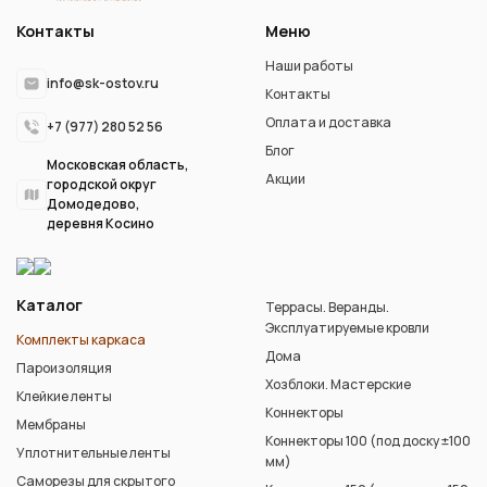
Контакты
Меню
Наши работы
info@sk-ostov.ru
Контакты
Оплата и доставка
+7 (977) 280 52 56
Блог
Московская область,
Акции
городской округ
Домодедово,
деревня Косино
Каталог
Террасы. Веранды.
Эксплуатируемые кровли
Комплекты каркаса
Дома
Пароизоляция
Хозблоки. Мастерские
Клейкие ленты
Коннекторы
Мембраны
Коннекторы 100 (под доску ±100
Уплотнительные ленты
мм)
Саморезы для скрытого