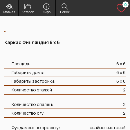
Перейти
0
к
Изб
Главная
Каталог
Инфо
Поиск
содержимому
Каркас Финляндия 6 х 6
Площадь:
6 х 6
Габариты дома:
6 х 6
Габариты застройки:
6 х 6
Количество этажей:
2
Количество спален:
2
Количество с/у:
2
Фундамент по проекту:
свайно-винтовой